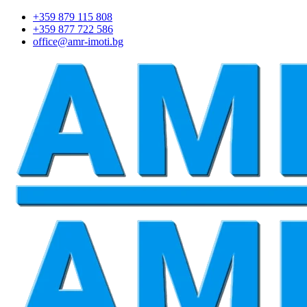
+359 879 115 808
+359 877 722 586
office@amr-imoti.bg