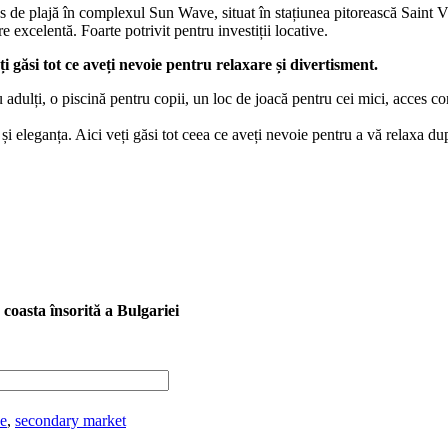
 de plajă în complexul Sun Wave, situat în stațiunea pitorească Saint V
 excelentă. Foarte potrivit pentru investiții locative.
 găsi tot ce aveți nevoie pentru relaxare și divertisment.
dulți, o piscină pentru copii, un loc de joacă pentru cei mici, acces co
și eleganța. Aici veți găsi tot ceea ce aveți nevoie pentru a vă relaxa du
 coasta însorită a Bulgariei
de
,
secondary market