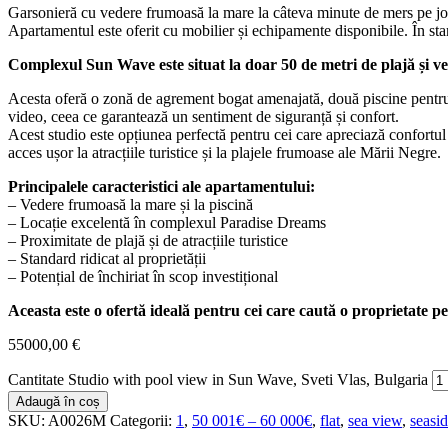
Garsonieră cu vedere frumoasă la mare la câteva minute de mers pe jos
Apartamentul este oferit cu mobilier și echipamente disponibile. În stare
Complexul Sun Wave este situat la doar 50 de metri de plajă și veți
Acesta oferă o zonă de agrement bogat amenajată, două piscine pentru a
video, ceea ce garantează un sentiment de siguranță și confort.
Acest studio este opțiunea perfectă pentru cei care apreciază confortul 
acces ușor la atracțiile turistice și la plajele frumoase ale Mării Negre.
Principalele caracteristici ale apartamentului:
– Vedere frumoasă la mare și la piscină
– Locație excelentă în complexul Paradise Dreams
– Proximitate de plajă și de atracțiile turistice
– Standard ridicat al proprietății
– Potențial de închiriat în scop investițional
Aceasta este o ofertă ideală pentru cei care caută o proprietate pe
55000,00
€
Cantitate Studio with pool view in Sun Wave, Sveti Vlas, Bulgaria
Adaugă în coș
SKU:
A0026M
Categorii:
1
,
50 001€ – 60 000€
,
flat
,
sea view
,
seasi