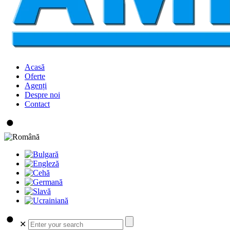
Acasă
Oferte
Agenți
Despre noi
Contact
✕