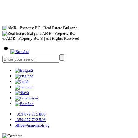
© AMR - Property BG ® | All Rights Reserved
+359 879 115 808
+359 877 722 586
office@amr-imoti.bg