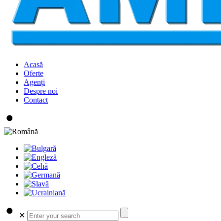
Acasă
Oferte
Agenți
Despre noi
Contact
✕