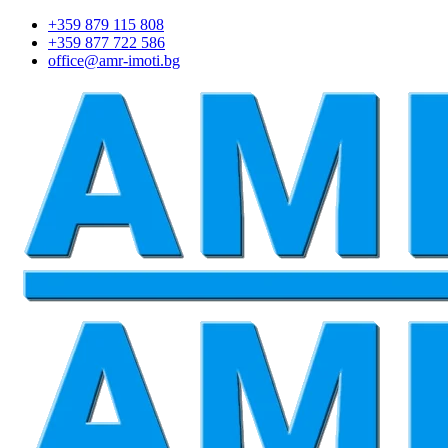
+359 879 115 808
+359 877 722 586
office@amr-imoti.bg