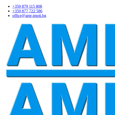
+359 879 115 808
+359 877 722 586
office@amr-imoti.bg