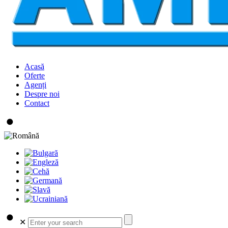
Acasă
Oferte
Agenți
Despre noi
Contact
✕