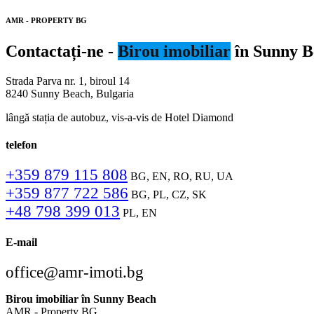
AMR - PROPERTY BG
Contactați-ne -
Birou imobiliar
în Sunny B
Strada Parva nr. 1, biroul 14
8240 Sunny Beach, Bulgaria
lângă stația de autobuz, vis-a-vis de Hotel Diamond
telefon
+359 879 115 808
BG, EN, RO, RU, UA
+359 877 722 586
BG, PL, CZ, SK
+48 798 399 013
PL, EN
E-mail
office@amr-imoti.bg
Birou imobiliar în Sunny Beach
AMR - Property BG